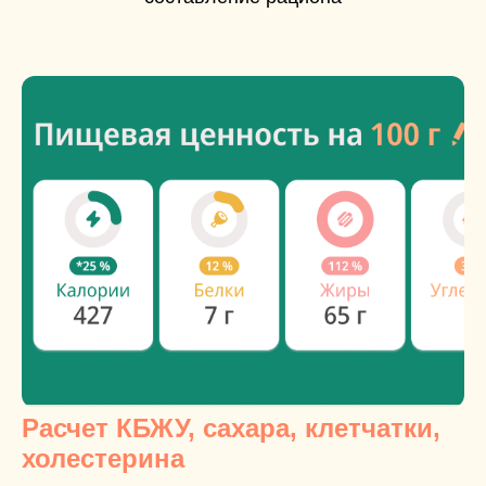
Расчет КБЖУ, сахара, клетчатки,
холестерина