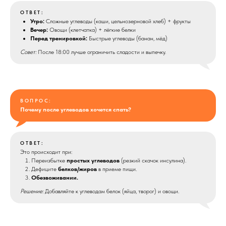
ОТВЕТ:
Утро:
Сложные углеводы (каши, цельнозерновой хлеб) + фрукты
Вечер:
Овощи (клетчатка) + лёгкие белки
Перед тренировкой:
Быстрые углеводы (банан, мёд)
Совет:
После 18:00 лучше ограничить сладости и выпечку.
ВОПРОС:
Почему после углеводов хочется спать?
ОТВЕТ:
Это происходит при:
Переизбытке
простых углеводов
(резкий скачок инсулина).
Дефиците
белков/жиров
в приеме пищи.
Обезвоживании.
Решение:
Добавляйте к углеводам белок (яйца, творог) и овощи.