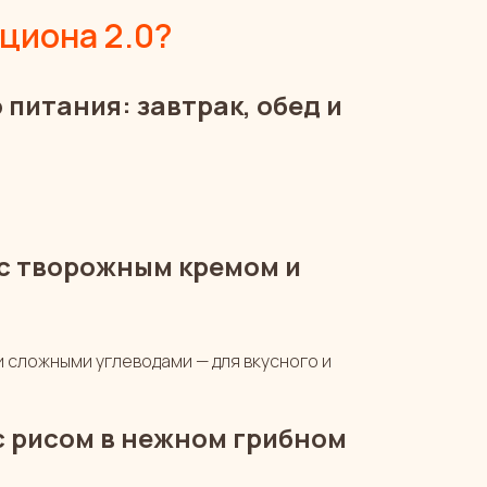
ациона 2.0?
 питания: завтрак, обед и
с творожным кремом и
и сложными углеводами — для вкусного и
с рисом в нежном грибном