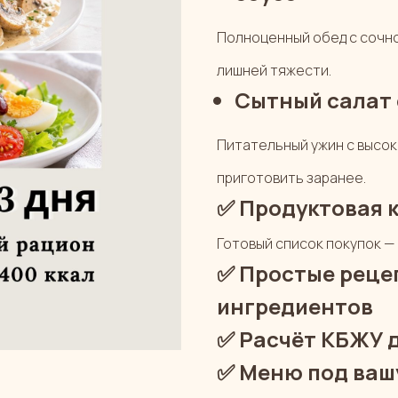
Полноценный обед с сочно
лишней тяжести.
Сытный салат 
Питательный ужин с высок
приготовить
заранее.
✅
Продуктовая ко
Готовый список покупок — 
✅
Простые реце
ингредиентов
✅
Расчёт КБЖУ 
✅
Меню под ваш