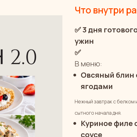
Что внутри р
✅
3 дня готового
ужин
✅
В меню:
Овсяный блин 
ягодами
Нежный завтрак с белком 
сытного начала дня.
Куриное филе 
соусе