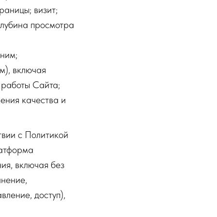
раницы; визит;
 глубина просмотра
ним;
м), включая
 работы Сайта;
шения качества и
твии с Политикой
латформа
ия, включая без
чнение,
вление, доступ),