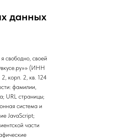
ых данных
 я свободно, своей
Овкусе.ру»» (ИНН
2, корп. 2, кв. 124
ости: фамилии,
а; URL страницы;
ионная система и
е JavaScript;
лиентской части
рафические