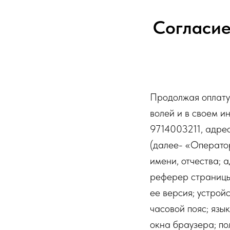
Согласие
Продолжая оплату н
волей и в своем 
9714003211, адрес:
(далее- «Оператор
имени, отчества; 
реферер страницы;
ее версия; устройс
часовой пояс; язы
окна браузера; по