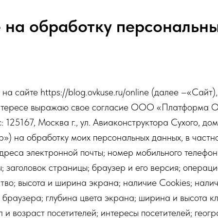
 на обработку персональн
а сайте https://blog.ovkuse.ru/online (далее –«Сайт),
интересе выражаю свое согласие ООО «Платформа 
 125167, Москва г., ул. Авиаконструктора Сухого, дом 
») на обработку моих персональных данных, в частн
адреса электронной почты; номер мобильного телефон
 заголовок страницы; браузер и его версия; операц
тво; высота и ширина экрана; наличие Cookies; наличи
к браузера; глубина цвета экрана; ширина и высота к
л и возраст посетителей; интересы посетителей; геог