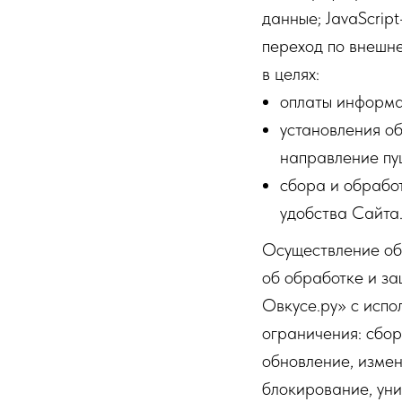
данные; JavaScrip
переход по внешне
в целях:
оплаты информа
установления о
направление пу
сбора и обработ
удобства Сайта
Осуществление об
об обработке и з
Овкусе.ру» с испо
ограничения: сбор
обновление, измен
блокирование, уни