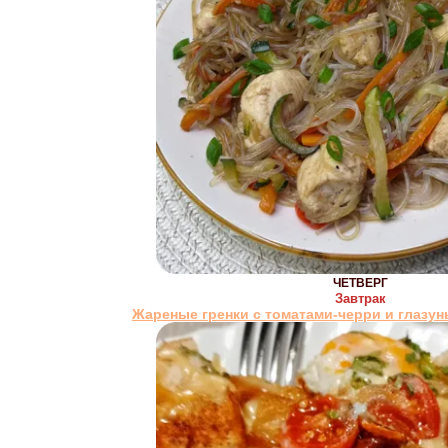
ЧЕТВЕРГ
Завтрак
Жареные гренки с томатами-черри и глазун