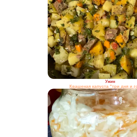
Ужин
Квашеная капуста "три дня и г