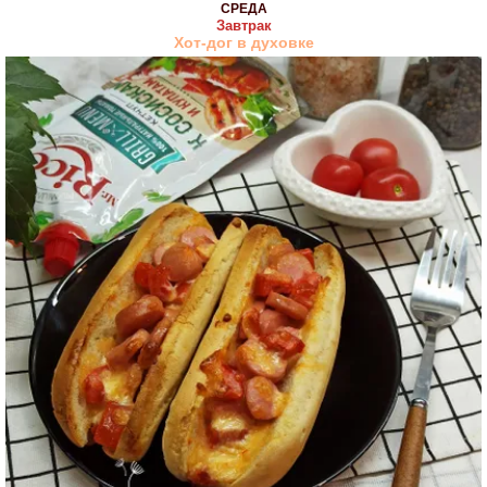
СРЕДА
Завтрак
Хот-дог в духовке