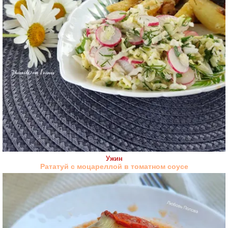
Ужин
Рататуй с моцареллой в томатном соусе