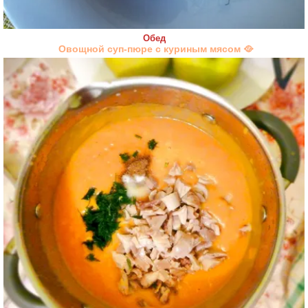
Обед
Овощной суп-пюре с куриным мясом 🥘